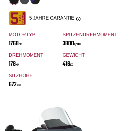
5 JAHRE GARANTIE
MOTORTYP
SPITZENDREHMOMENT
1768
3800
CC
U/MIN
DREHMOMENT
GEWICHT
178
416
NM
KG
SITZHÖHE
672
MM