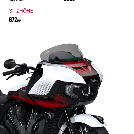
NM
KG
SITZHÖHE
672
MM