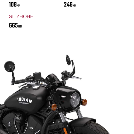
108
246
NM
KG
SITZHÖHE
665
MM