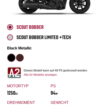
SCOUT BOBBER
SCOUT BOBBER LIMITED +TECH
Black Metallic
Dieses Modell kann auf 48 PS gedrosselt werden.
Alle A2-Modelle anzeigen.
MOTORTYP
PS
1250
94
CC
HP
DREHMOMENT
GEWICHT