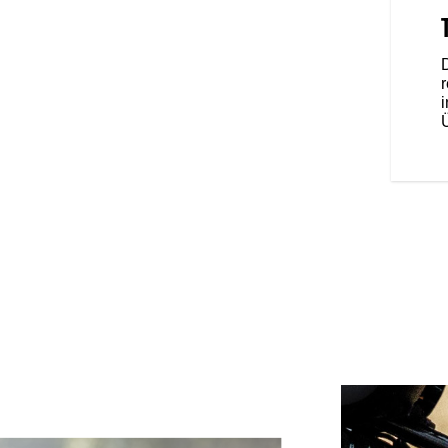
nem Solositz und mittig
e Füße unter dir bleiben, gibt
r die volle Kontrolle für