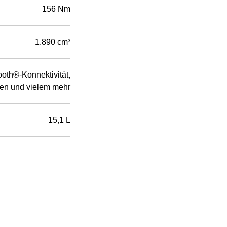
156 Nm
1.890 cm³
oth®-Konnektivität,
iken und vielem mehr
15,1 L