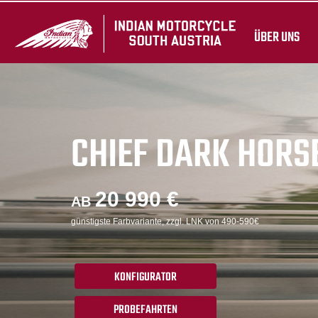
ÜBER UNS
CHIEF DARK HORS
20 990 €
AB
günstigste Farbvariante, zzgl. LNK von 490-590€
KONFIGURATOR
PROBEFAHRTEN