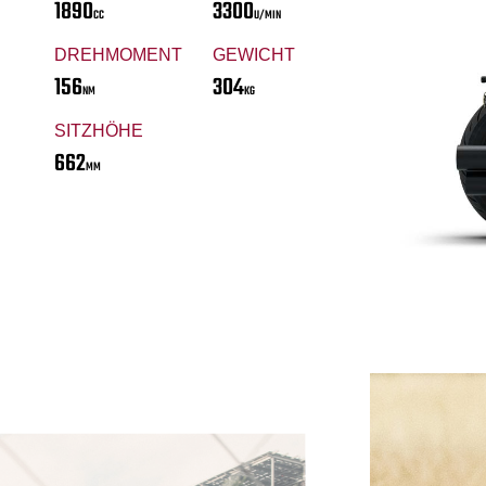
1890
3300
CC
U/MIN
DREHMOMENT
GEWICHT
156
304
NM
KG
SITZHÖHE
662
MM