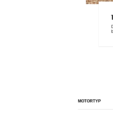
andard oder Sport – kannst du
en Fahrstil abstimmen.
MOTORTYP